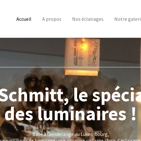
Accueil
A propos
Nos éclairages
Notre galeri
erie des Métiers d
Venez découvrir nos créations artistiques dans notre atelier !
Sculptures, Objets en verre, Lampes, Articles de maroquinerie &
bien d'autres créations à vous présenter.