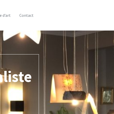
e d’art
Contact
'Art