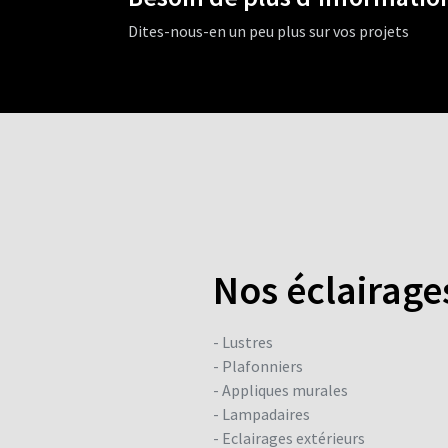
Dites-nous-en un peu plus sur vos projets
Nos éclairage
- Lustres
- Plafonniers
- Appliques murales
- Lampadaires
- Eclairages extérieurs