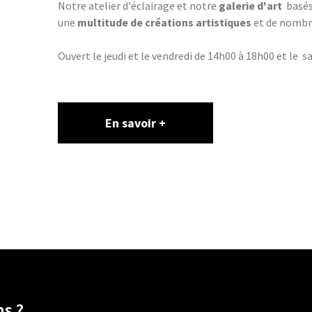
Notre atelier d'éclairage et notre
galerie d'art
basés
une
multitude de créations artistiques
et de nombr
Ouvert le jeudi et le vendredi de 14h00 à 18h00 et le 
En savoir +
s ?