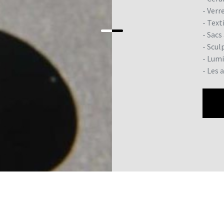
- Verr
- Text
- Sacs
- Scul
- Lumi
- Les 