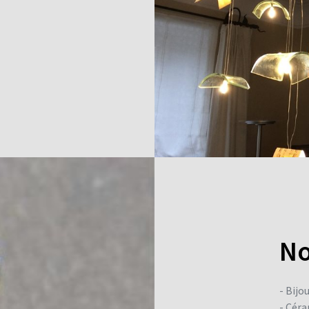
No
- Bijo
- Cér