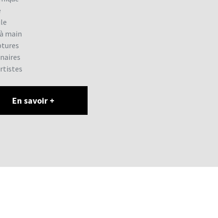
e
ile
 à main
ptures
naires
artistes
En savoir +